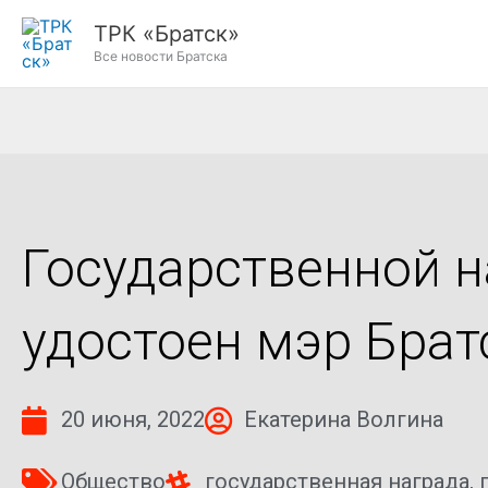
Перейти
ТРК «Братск»
к
Все новости Братска
содержимому
Государственной н
удостоен мэр Брат
20 июня, 2022
Екатерина Волгина
Общество
государственная награда
,