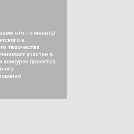
ремя что-то менять!
тского и
го творчества
ринимает участие в
м конкурсе проектов
вного
рования