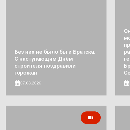
Он
мо
п
Без них не было бы и Братска.
ра
С наступающим Днём
ге
строителя поздравили
Бр
горожан
Се
07.08.2026