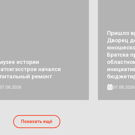
Пришло в
Дворец де
юношеско
Братска п
музее истории
областно
атскгэсстроя начался
инициати
апитальный ремонт
бюджети
07.08.2026
07.08.2026
Показать ещё