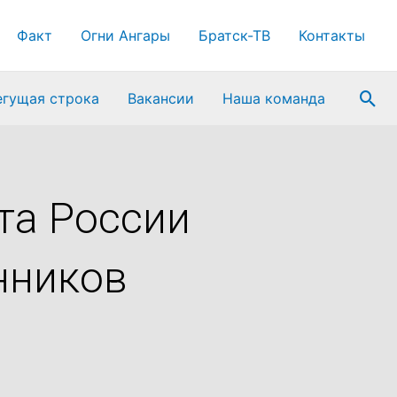
Факт
Огни Ангары
Братск-ТВ
Контакты
Пои
егущая строка
Вакансии
Наша команда
та России
нников