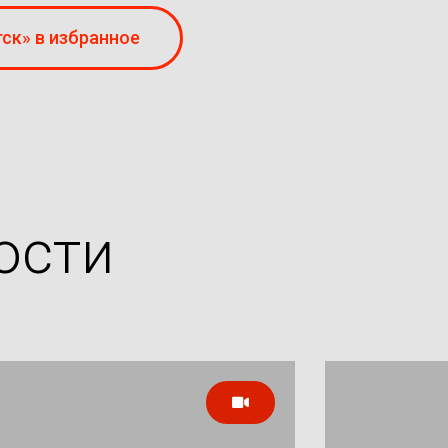
ск» в избранное
ости