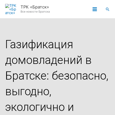
Перейти
ТРК «Братск»
Пои
к
Все новости Братска
содержимому
Газификация
домовладений в
Братске: безопасно,
выгодно,
экологично и