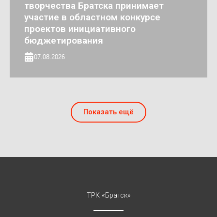
творчества Братска принимает
участие в областном конкурсе
проектов инициативного
бюджетирования
07.08.2026
Показать ещё
ТРК «Братск»