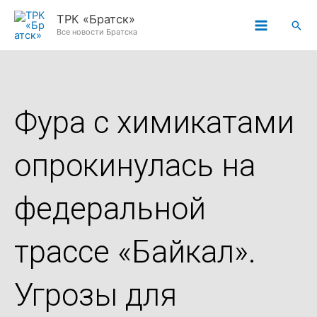
Перейти
ТРК «Братск»
Пои
к
Все новости Братска
содержимому
Фура с химикатами
опрокинулась на
федеральной
трассе «Байкал».
Угрозы для