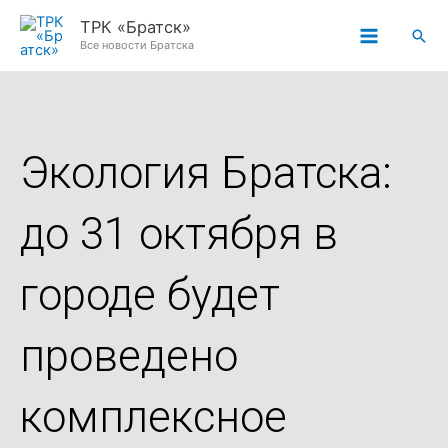
Перейти
ТРК «Братск»
Пои
к
Все новости Братска
содержимому
Экология Братска:
до 31 октября в
городе будет
проведено
комплексное