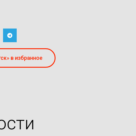
ск» в избранное
ости