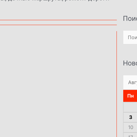
Пои
Поиск
Нов
Пн
3
10