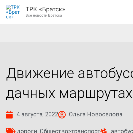
Перейти
ТРК «Братск»
к
Все новости Братска
содержимому
Движение автобусо
дачных маршрутах
4 августа, 2022
Ольга Новоселова
дороги
,
Общество>транспорт
автобу