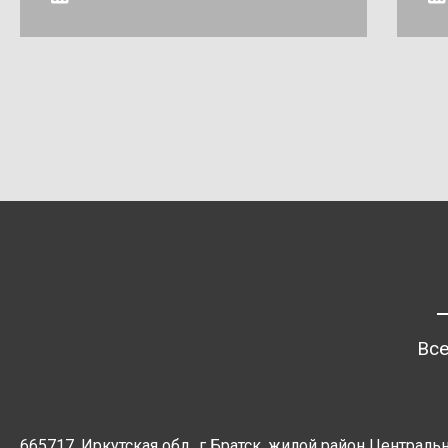
Все
665717, Иркутская обл., г Братск, жилой район Центральн