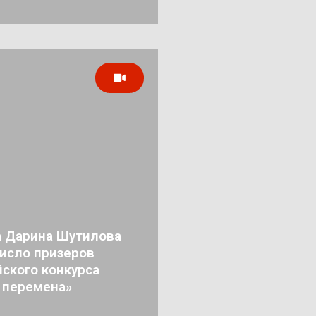
а Дарина Шутилова
число призеров
ского конкурса
 перемена»