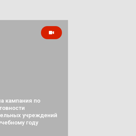
а кампания по
товности
тельных учреждений
учебному году