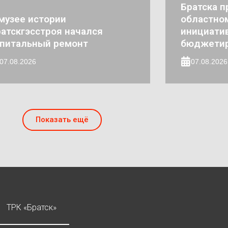
Братска п
музее истории
областно
атскгэсстроя начался
инициати
апитальный ремонт
бюджети
07.08.2026
07.08.2026
Показать ещё
ТРК «Братск»