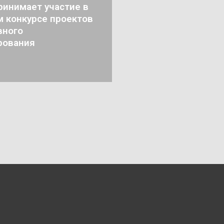
ринимает участие в
м конкурсе проектов
вного
рования