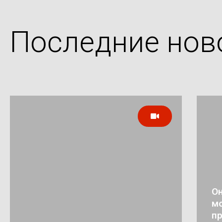
Последние нов
Он
мо
п