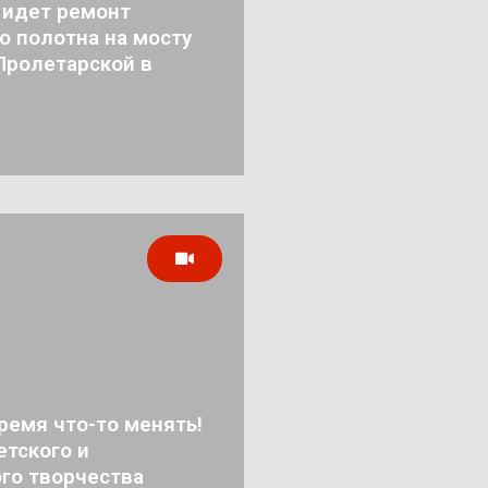
 идет ремонт
о полотна на мосту
Пролетарской в
ремя что-то менять!
тского и
го творчества