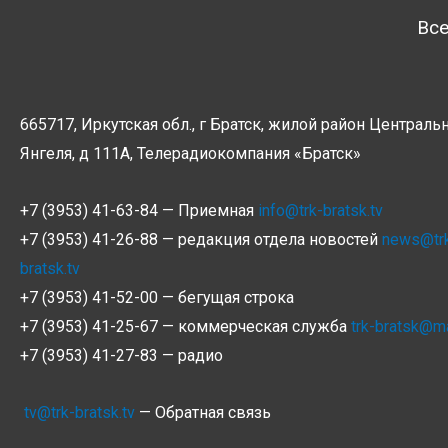
Все
665717, Иркутская обл., г Братск, жилой район Центральн
Янгеля, д 111А, Телерадиокомпания
«Братск»
+7 (3953) 41-63-84 — Приемная
info@trk-bratsk.tv
+7 (3953) 41-26-88 — редакция отдела новостей
news@tr
bratsk.tv
+7 (3953) 41-52-00 — бегущая строка
+7 (3953) 41-25-67 — коммерческая служба
trk-bratsk@ma
+7 (3953) 41-27-83 — радио
tv@trk-bratsk.tv
— Обратная связь