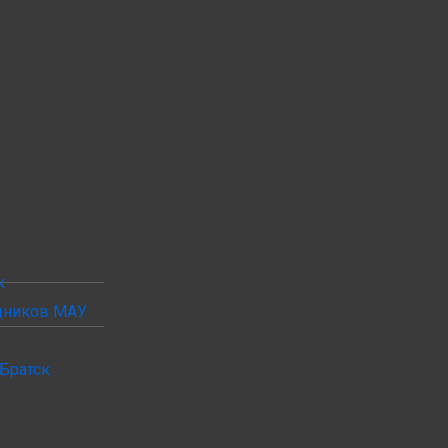
к
удников МАУ
Братск