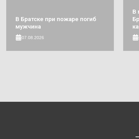
В 
В Братске при пожаре погиб
Бр
мужчина
к
07.08.2026