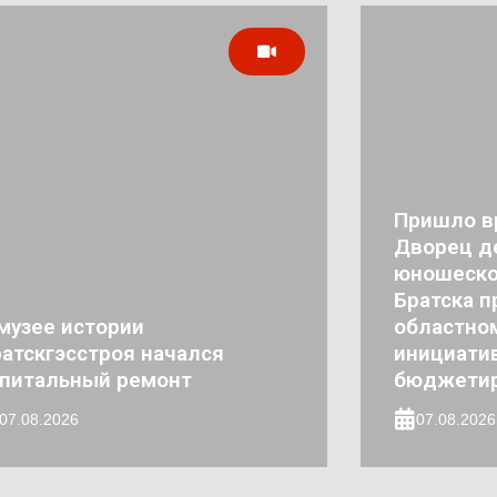
Пришло в
Дворец де
юношеско
Братска п
музее истории
областно
атскгэсстроя начался
инициати
апитальный ремонт
бюджети
07.08.2026
07.08.2026