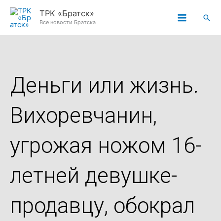
Перейти
ТРК «Братск»
Пои
к
Все новости Братска
содержимому
Деньги или жизнь.
Вихоревчанин,
угрожая ножом 16-
летней девушке-
продавцу, обокрал