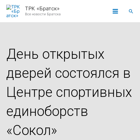
Перейти
ТРК «Братск»
Пои
к
Все новости Братска
содержимому
День открытых
дверей состоялся в
Центре спортивных
единоборств
«Сокол»