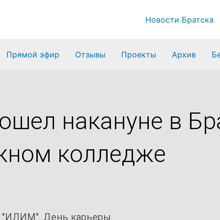
Новости Братска
Прямой эфир
Отзывы
Проекты
Архив
Б
ошел накануне в Б
жном колледже
а "ИЛИМ"
,
День карьеры