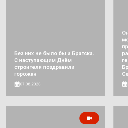
Он
мо
п
Без них не было бы и Братска.
ра
С наступающим Днём
ге
строителя поздравили
Бр
горожан
Се
07.08.2026