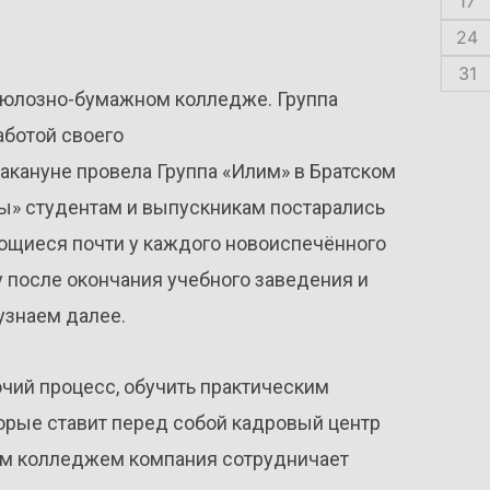
17
24
31
люлозно-бумажном колледже. Группа
аботой своего
кануне провела Группа «Илим» в Братском
ы» студентам и выпускникам постарались
ющиеся почти у каждого новоиспечённого
у после окончания учебного заведения и
узнаем далее.
очий процесс, обучить практическим
торые ставит перед собой кадровый центр
ым колледжем компания сотрудничает