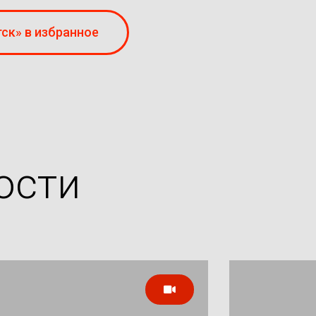
ск» в избранное
ости