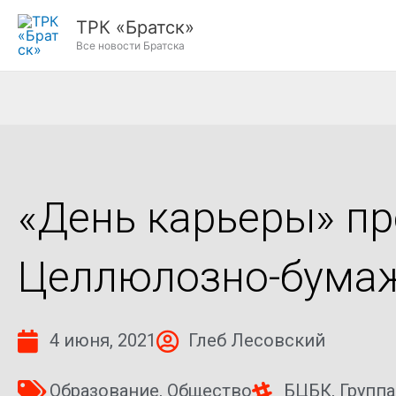
Перейти
ТРК «Братск»
к
Все новости Братска
содержимому
«День карьеры» пр
Целлюлозно-бума
4 июня, 2021
Глеб Лесовский
Образование
,
Общество
БЦБК
,
Групп