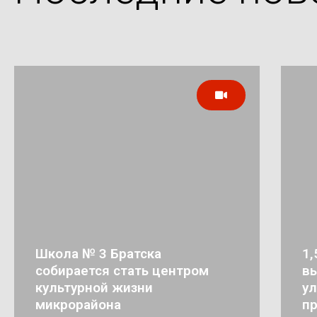
Школа № 3 Братска
1,
собирается стать центром
в
культурной жизни
ул
микрорайона
п