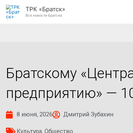
Перейти
ТРК «Братск»
к
Все новости Братска
содержимому
Братскому «Центр
предприятию» — 10
8 июня, 2026
Дмитрий Зубахин
Культура
,
Общество