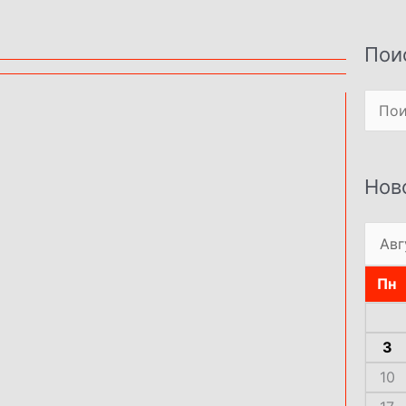
Пои
Поиск
Нов
Пн
3
10