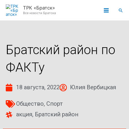
Перейти
ТРК «Братск»
Пои
к
Все новости Братска
содержимому
Братский район по
ФАКТу
18 августа, 2022
Юлия Вербицкая
Общество
,
Спорт
акция
,
Братский район