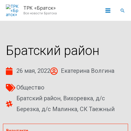
Перейти
ТРК «Братск»
Пои
к
Все новости Братска
содержимому
Братский район
26 мая, 2022
Екатерина Волгина
Общество
Братский район
,
Вихоревка
,
д/с
Березка
,
д/с Малинка
,
СК Таежный
Вконтакте