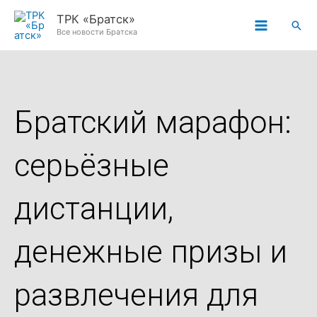
Перейти
ТРК «Братск»
Пои
к
Все новости Братска
содержимому
Братский марафон:
серьёзные
дистанции,
денежные призы и
развлечения для