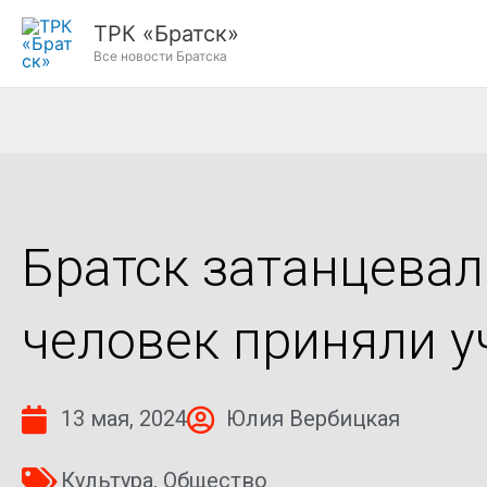
Перейти
ТРК «Братск»
к
Все новости Братска
содержимому
Братск затанцевал
человек приняли у
13 мая, 2024
Юлия Вербицкая
Культура
,
Общество