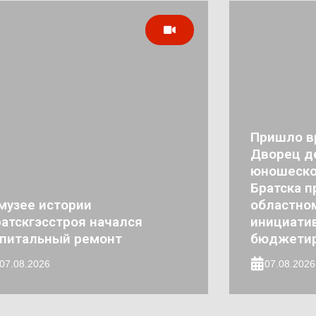
Пришло в
Дворец де
юношеско
Братска п
музее истории
областно
атскгэсстроя начался
инициати
апитальный ремонт
бюджети
07.08.2026
07.08.2026