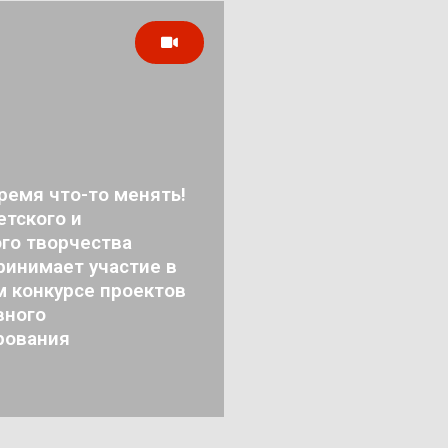
ремя что-то менять!
тского и
го творчества
ринимает участие в
м конкурсе проектов
вного
рования