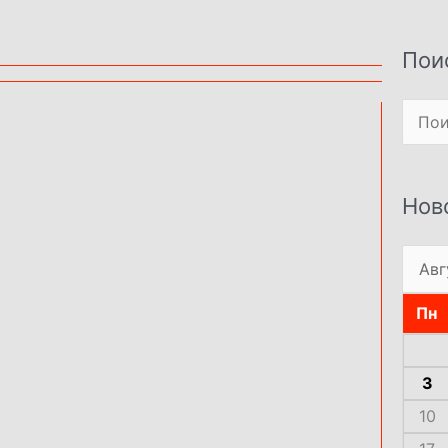
Пои
Поиск
Нов
Пн
3
10