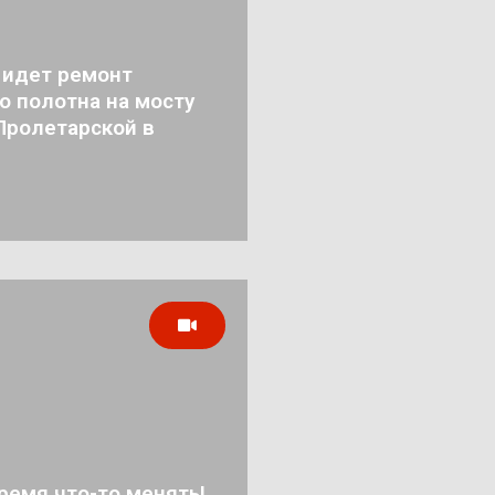
 идет ремонт
о полотна на мосту
Пролетарской в
ремя что-то менять!