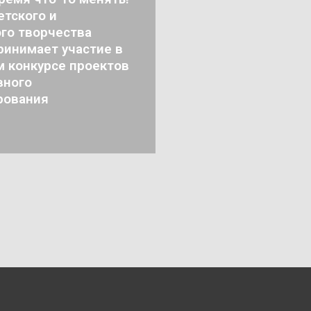
тского и
го творчества
ринимает участие в
м конкурсе проектов
вного
рования