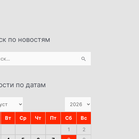
ск по новостям
:
ости по датам
Вт
Ср
Чт
Пт
Сб
Вс
1
2