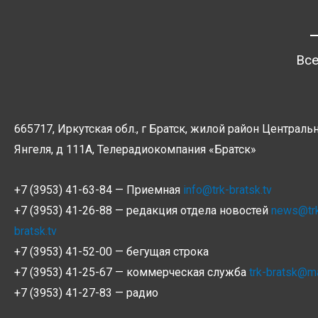
Все
665717, Иркутская обл., г Братск, жилой район Центральн
Янгеля, д 111А, Телерадиокомпания
«Братск»
+7 (3953) 41-63-84 — Приемная
info@trk-bratsk.tv
+7 (3953) 41-26-88 — редакция отдела новостей
news@tr
bratsk.tv
+7 (3953) 41-52-00 — бегущая строка
+7 (3953) 41-25-67 — коммерческая служба
trk-bratsk@ma
+7 (3953) 41-27-83 — радио