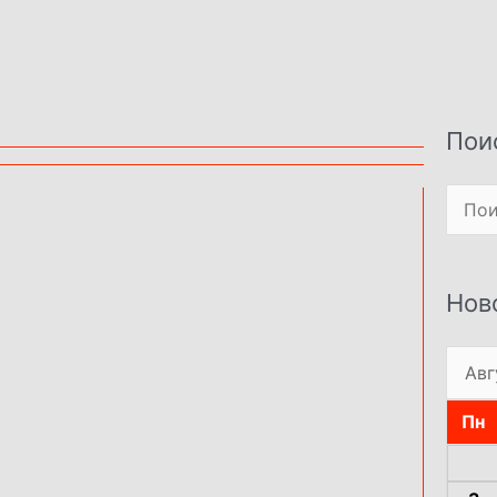
Пои
Поиск
Нов
Пн