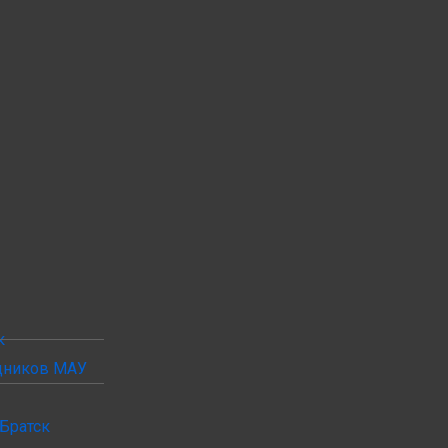
к
удников МАУ
Братск