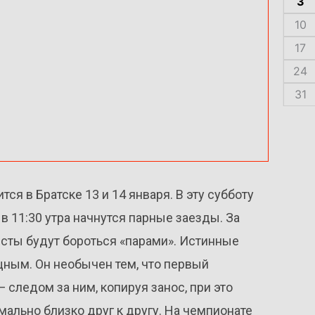
3
10
17
24
31
ся в Братске 13 и 14 января. В эту субботу
 в 11:30 утра начнутся парные заезды. За
исты будут бороться «парами». Истинные
ным. Он необычен тем, что первый
 следом за ним, копируя занос, при это
ально близко друг к другу. На чемпионате