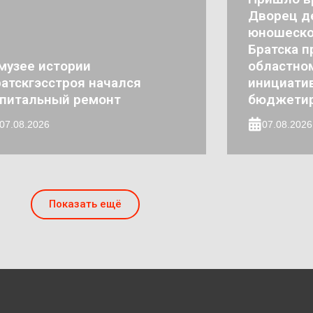
Дворец де
юношеско
Братска п
музее истории
областно
атскгэсстроя начался
инициати
апитальный ремонт
бюджети
07.08.2026
07.08.2026
Показать ещё