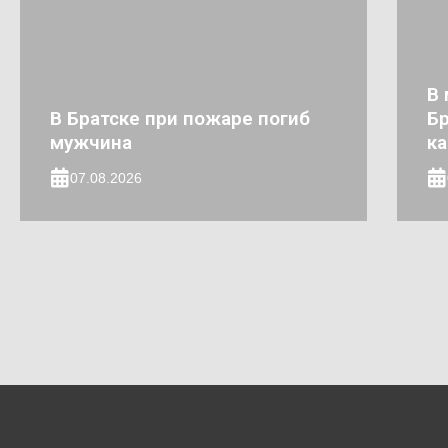
В 
В Братске при пожаре погиб
Бр
мужчина
к
07.08.2026