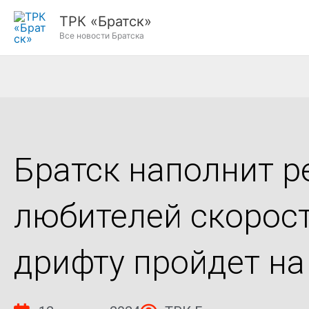
Перейти
ТРК «Братск»
к
Все новости Братска
содержимому
Братск наполнит р
любителей скорост
дрифту пройдет на