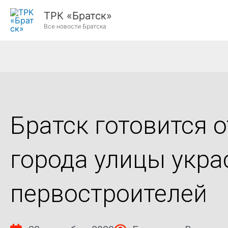
Перейти
ТРК «Братск»
к
Все новости Братска
содержимому
Братск готовится 
города улицы укра
первостроителей