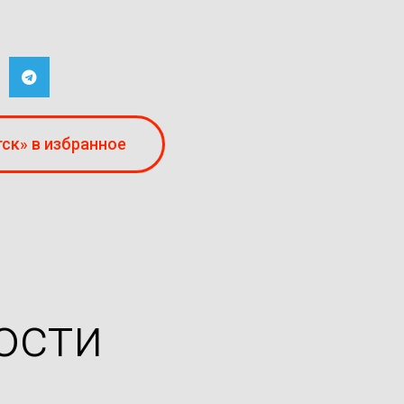
ск» в избранное
ости