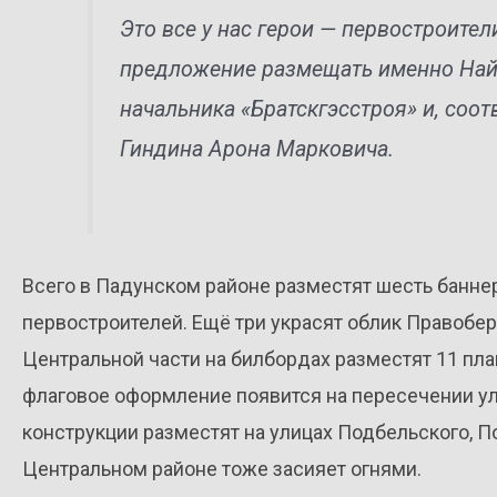
Это все у нас герои — первостроите
предложение размещать именно На
начальника «Братскгэсстроя» и, соот
Гиндина Арона Марковича.
Всего в Падунском районе разместят шесть банн
первостроителей. Ещё три украсят облик Правобер
Центральной части на билбордах разместят 11 пл
флаговое оформление появится на пересечении у
конструкции разместят на улицах Подбельского, П
Центральном районе тоже засияет огнями.