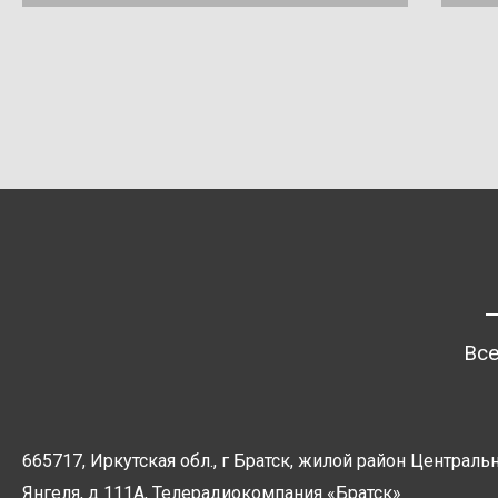
Все
665717, Иркутская обл., г Братск, жилой район Центральн
Янгеля, д 111А, Телерадиокомпания
«Братск»