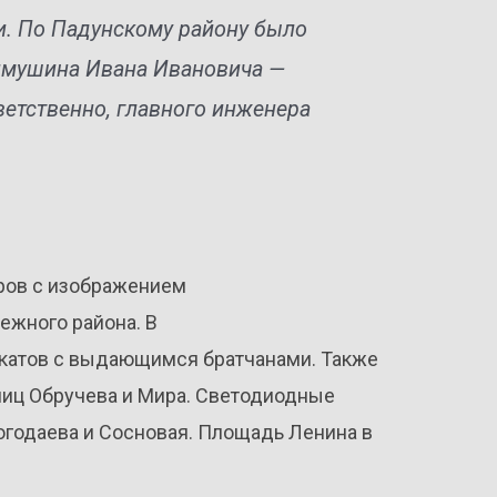
ли. По Падунскому району было
ймушина Ивана Ивановича —
ветственно, главного инженера
еров с изображением
ежного района. В
акатов с выдающимся братчанами. Также
лиц Обручева и Мира. Светодиодные
огодаева и Сосновая. Площадь Ленина в