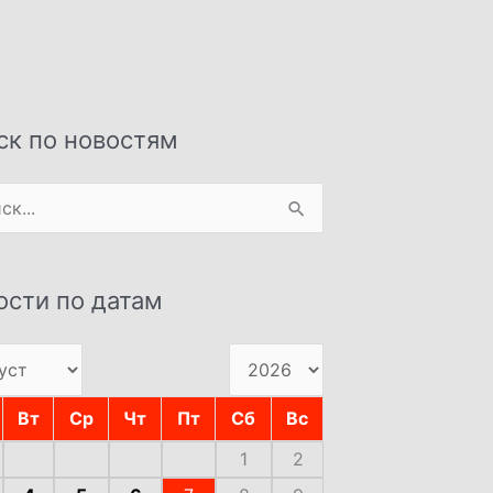
ск по новостям
:
ости по датам
Вт
Ср
Чт
Пт
Сб
Вс
1
2