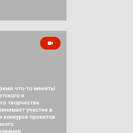
ремя что-то менять!
тского и
го творчества
ринимает участие в
м конкурсе проектов
вного
рования