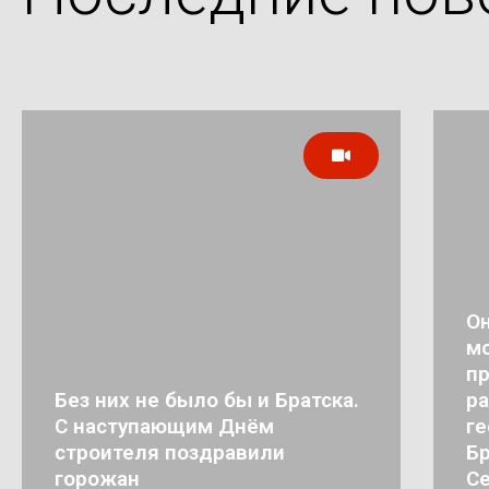
Он
мо
п
Без них не было бы и Братска.
ра
С наступающим Днём
ге
строителя поздравили
Бр
горожан
Се