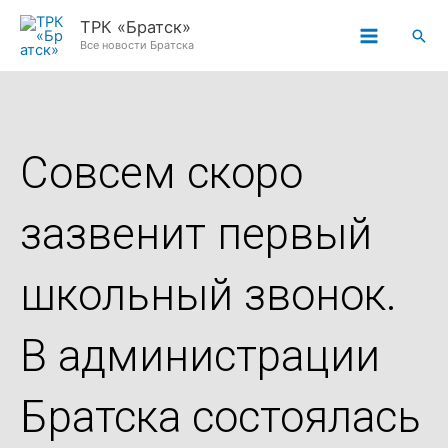
Перейти
ТРК «Братск»
Пои
к
Все новости Братска
содержимому
Совсем скоро
зазвенит первый
школьный звонок.
В администрации
Братска состоялась