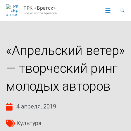
Перейти
ТРК «Братск»
Пои
к
Все новости Братска
содержимому
«Апрельский ветер»
— творческий ринг
молодых авторов
4 апреля, 2019
Культура