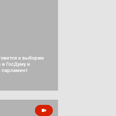
товится к выборам
 в ГосДуму и
й парламент