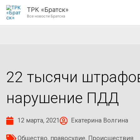
Перейти
ТРК «Братск»
к
Все новости Братска
содержимому
22 тысячи штрафов
нарушение ПДД
12 марта, 2021
Екатерина Волгина
Общество
,
правосудие
,
Происшествия