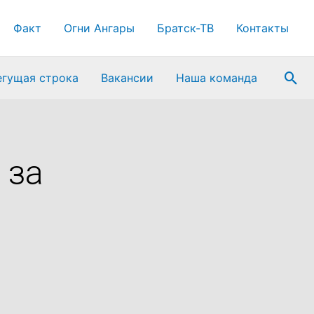
Факт
Огни Ангары
Братск-ТВ
Контакты
Пои
егущая строка
Вакансии
Наша команда
 за